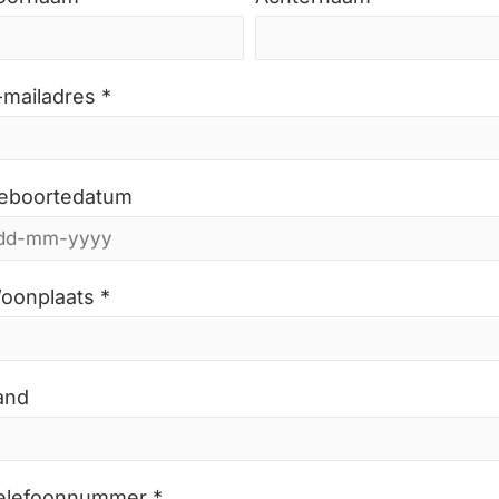
-mailadres *
eboortedatum
oonplaats *
and
elefoonnummer *