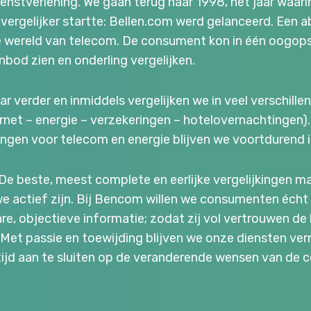
nstverlening. We gaan terug naar 1998, het jaar waarin
 vergelijker startte: Bellen.com werd gelanceerd. Een 
e wereld van telecom. De consument kon in één oogops
bod zien en onderling vergelijken.
aar verder en inmiddels vergelijken we in veel verschill
rnet – energie – verzekeringen – hotelovernachtingen).
jkingen voor telecom en energie blijven we voortdurend 
e beste, meest complete en eerlijke vergelijkingen ma
we actief zijn. Bij Bencom willen we consumenten écht
e, objectieve informatie; zodat zij vol vertrouwen de
Met passie en toewijding blijven we onze diensten ve
ltijd aan te sluiten op de veranderende wensen van de