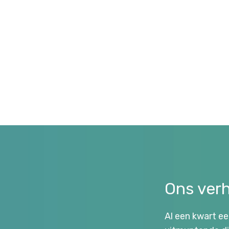
Ons verh
Al een kwart e