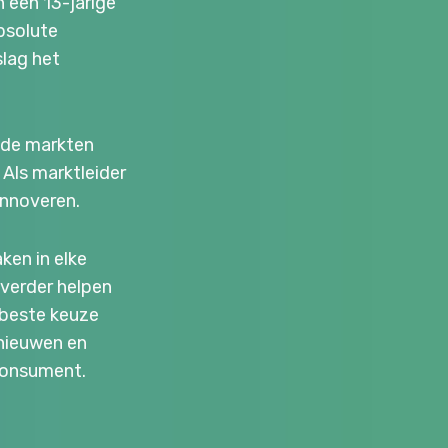
 een 13-jarige
absolute
lag het
ende markten
 Als marktleider
innoveren.
ken in elke
 verder helpen
 beste keuze
rnieuwen en
 consument.