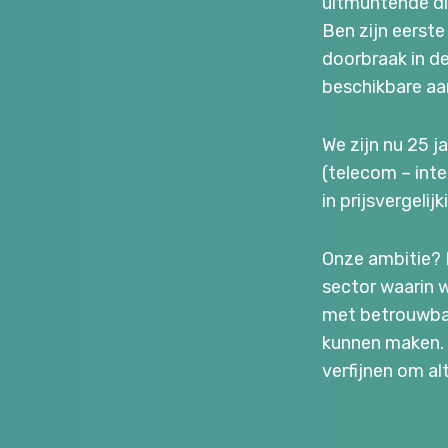
uitmuntende die
Ben zijn eerste
doorbraak in d
beschikbare aan
We zijn nu 25 j
(telecom – inte
in prijsvergeli
Onze ambitie? D
sector waarin 
met betrouwbar
kunnen maken. 
verfijnen om a